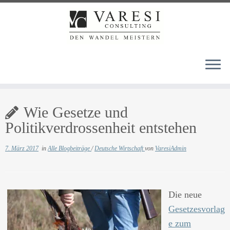
Zum
Wie Gesetze und
Inhalt
springen
Politikverdrossenheit entstehen
7. März 2017
in
Alle Blogbeiträge
/
Deutsche Wirtschaft
von
VaresiAdmin
Die neue
Gesetzesvorlag
e zum