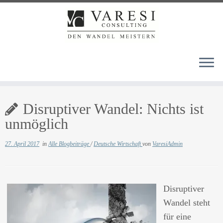
Zum
Disruptiver Wandel: Nichts ist
Inhalt
springen
unmöglich
27. April 2017
in
Alle Blogbeiträge
/
Deutsche Wirtschaft
von
VaresiAdmin
Disruptiver
Wandel steht
für eine