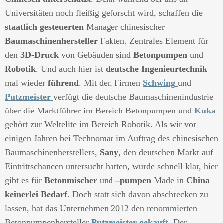
Universitäten noch fleißig geforscht wird, schaffen die
staatlich gesteuerten
Manager chinesischer
Baumaschinenhersteller
Fakten. Zentrales Element für
den
3D-Druck
von Gebäuden sind
Betonpumpen
und
Robotik
. Und auch hier ist
deutsche Ingenieurtechnik
mal wieder
führend
. Mit den Firmen
Schwing
und
Putzmeister
verfügt die deutsche Baumaschinenindustrie
über die Marktführer im Bereich Betonpumpen und
Kuka
gehört zur Weltelite im Bereich Robotik. Als wir vor
einigen Jahren bei Technomar im Auftrag des chinesischen
Baumaschinenherstellers,
Sany
, den deutschen Markt auf
Eintrittschancen untersucht hatten, wurde schnell klar, hier
gibt es für
Betonmischer
und
–pumpen
Made in
China
keinerlei Bedarf
. Doch statt sich davon abschrecken zu
lassen, hat das Unternehmen 2012 den renommierten
Betonpumpenhersteller
Putzmeister gekauft
. Der