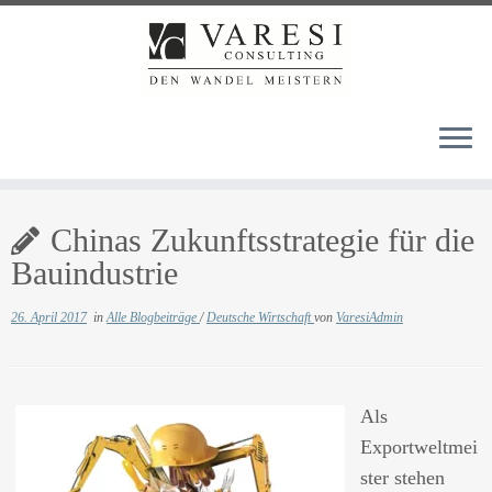
Zum
Chinas Zukunftsstrategie für die
Inhalt
springen
Bauindustrie
26. April 2017
in
Alle Blogbeiträge
/
Deutsche Wirtschaft
von
VaresiAdmin
Als
Exportweltmei
ster stehen