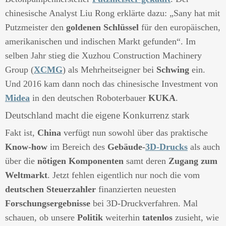
chinesische Analyst Liu Rong erklärte dazu: „Sany hat mit
Putzmeister den
goldenen Schlüssel
für den europäischen,
amerikanischen und indischen Markt gefunden“. Im
selben Jahr stieg die Xuzhou Construction Machinery
Group (
XCMG
) als Mehrheitseigner bei
Schwing
ein.
Und 2016 kam dann noch das chinesische Investment von
Midea
in den deutschen Roboterbauer
KUKA
.
Deutschland macht die eigene Konkurrenz stark
Fakt ist,
China
verfügt nun sowohl über das praktische
Know-how
im Bereich des
Gebäude-
3D-Drucks
als auch
über die
nötigen Komponenten
samt deren
Zugang zum
Weltmarkt
. Jetzt fehlen eigentlich nur noch die vom
deutschen Steuerzahler
finanzierten neuesten
Forschungsergebnisse
bei 3D-Druckverfahren. Mal
schauen, ob unsere
Politik
weiterhin
tatenlos
zusieht, wie