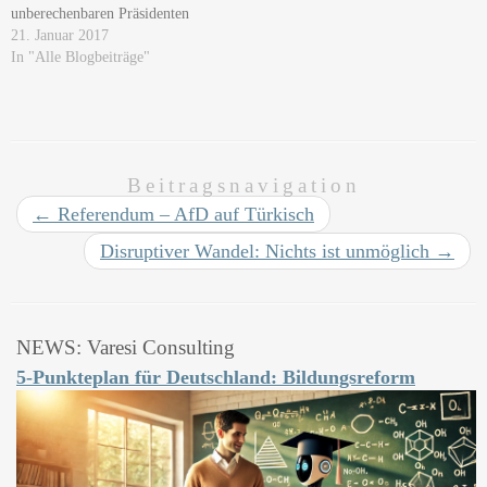
unberechenbaren Präsidenten
hingehen wird. Doch ganz so
21. Januar 2017
unberechenbar ist Trump nun
In "Alle Blogbeiträge"
auch wieder nicht. Ein
waschechter Soziopath Wie
bereits sein ehemaliger
Ghostwriter Tony Schwarz über
ihn gesagt hat, haben wir…
Beitragsnavigation
←
Referendum – AfD auf Türkisch
Disruptiver Wandel: Nichts ist unmöglich
→
NEWS: Varesi Consulting
5-Punkteplan für Deutschland: Bildungsreform