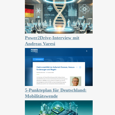
Power2Drive-Interview mit
Andreas Varesi
5-Punkteplan für Deutschland:
Mobilitätswende