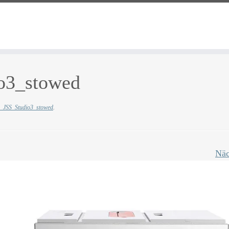
o3_stowed
_JSS_Studio3_stowed
.
Näc