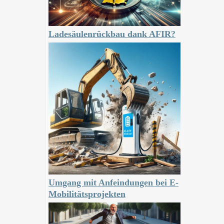
Ladesäulenrückbau dank AFIR?
Umgang mit Anfeindungen bei E-
Mobilitätsprojekten