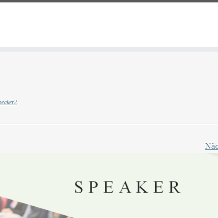
peaker2
.
Näc