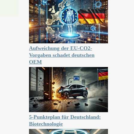
Aufweichung der EU-CO2-
Vorgaben schadet deutschen
OEM
5-Punkteplan für Deutschland:
Biotechnologie