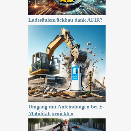
Ladesäulenrückbau dank AFIR?
Umgang mit Anfeindungen bei E-
Mobilitätsprojekten